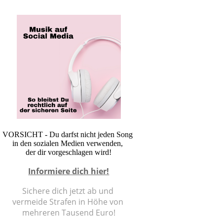
VORSICHT -
Du darfst nicht jeden Song
in den sozialen Medien verwenden,
der dir vorgeschlagen wird!
Informiere dich hier!
Sichere dich jetzt ab und
vermeide Strafen in Höhe von
mehreren Tausend Euro!